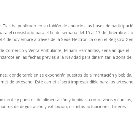
e Tías ha publicado en su tablón de anuncios las bases de participaci
ra el consistorio para el fin de semana del 15 al 17 de diciembre. L
l 4 de noviembre a través de la Sede Electrónica o en el Registro Gen
ala de Comercio y Venta Ambulante, Miriam Hernández, señalan que el
nzarote en las fechas previas a la Navidad para dinamizar la zona de
iones, donde también se expondrán puestos de alimentación y bebida,
net de artesano. Este carnet sí será imprescindible para los artesan
Lanzarote y puestos de alimentación y bebidas, como vinos y quesos,
tos de degustación y exhibición, distintas actuaciones, talleres
.