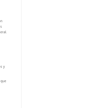
ón
os
eral.
os y
 que