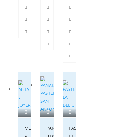
928833390
MELVI-
PANADERIA
PASTELERÍA
E
PASTELERIA
LA