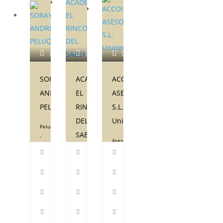
SORAYA
ACADEMIA
ACCOUNTING
ANDREU
EL
ASESORES
PELUQUERÍA
RINCON
S.L.
DEL
Unipersonal
Peluquería
SABER
-
Asesoría
Salón
fiscal,
Academia
de
contable
Tías
belleza
y
Tías
laboral
928944133
Tías
928511873
928524056