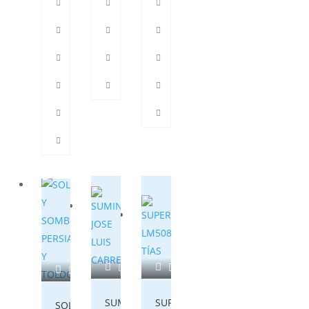
648226455
SUMINISTROS
SUPERMERCADO
SOL