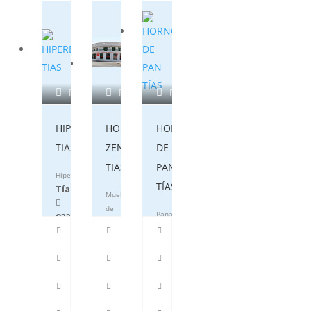
HIPERDINO
HOME
HORNO
TIAS
ZENTRUM
DE
TIAS
PAN
Hipermercado
TÍAS
Tías
Muebles
de
Panadería,
922524287
Exterior,
pastelería
Terraza
Tías
y
Jardín
928524177
-
Home
Zentrum.