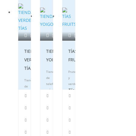
TIENDA
TIENDA
TÍAS
VERDE
YOIGO
FRUITS
TÍAS
Tienda
Frutería
de
y
Tienda
telefonía
verdulería
de
Tías
móvil
comestibles
Tías
Tías
928936213
928524728
928834239