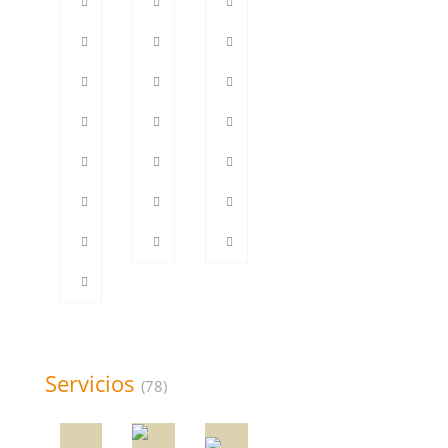
Tías
609043966
Servicios
(78)