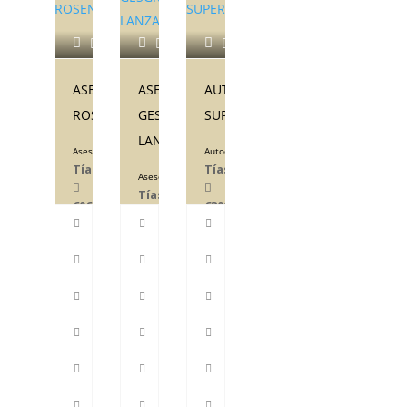
1
ASESORAMIENTO
ASESORES
AUTOESCUELA
ROSENOV&QUINTERO
GESGROUP
SUPERMARIO
LANZAROTE
Asesoría
Autoescuela
Tías
Tías
Asesoría
Tías
606887489
630901177
928834103