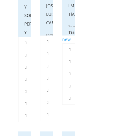
JOSE
LM508
Y
LUIS
TÍAS
SOMBRA
CABRERA
PERSIANAS
Supermercado
Y
Tías
Ferretería
new
TOLDOS
especializada
686807587
Tías
Toldos,
928524060
persianas,
mamparas
de
baño,
...
Tías
928524013