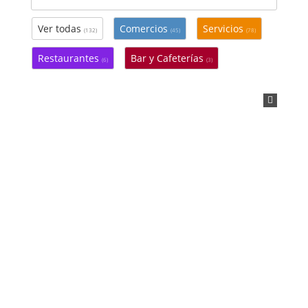
Ver todas
Comercios
Servicios
(132)
(45)
(78)
Restaurantes
Bar y Cafeterías
(6)
(3)