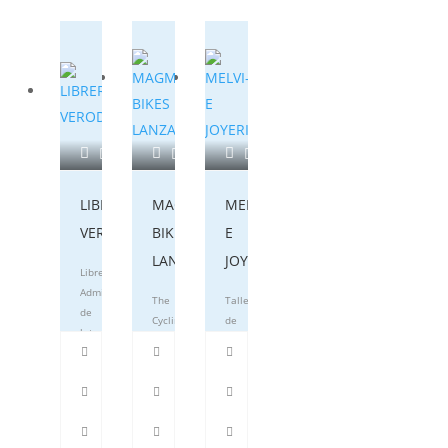
LIBRERÍA
MAGMA
MELVI-
VERODE
BIKES
E
LANZAROTE
JOYERIAS
Librería-
Administración
The
Taller
de
Cycling
de
loterías
Café
Joyería
Tías
Tías
y
Relojería
928834035
928832504
en
Tías.
Tías