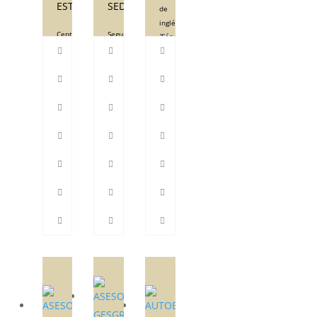
ESTUDIOS
SEDETOC
de
inglés
Centro
Seguros
Tías
Tías
de
estudios
609707431
Tías
928944994-
928515144
928524613