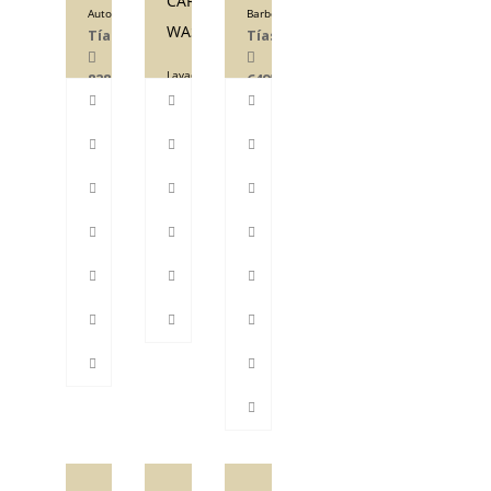
CAR-
Autoescuela
Barbería
WASH
Tías
Tías
Lavado
828048472
649560391
de
coches
Tías
647053347