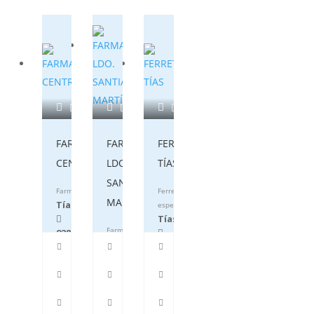
FARMACIA
FARMACIA
FERRETERÍA
CENTRAL
LDO.
TÍAS
SANTIAGO
Farmacia
Ferretería
MARTÍN
Tías
especializada
Tías
Farmacia
928833729
Tías
928833543
928524345