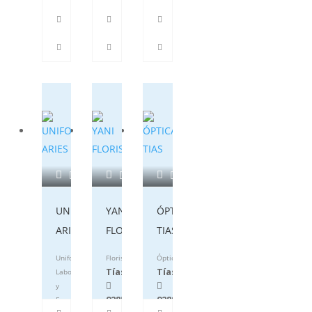
UNIFORMES
YANI
ÓPTICA
ARIES
FLORISTERÍA
TIAS
Uniformidad
Floristería
Óptica
Tías
Tías
Laboral
y
928524095
928834036
Escolar